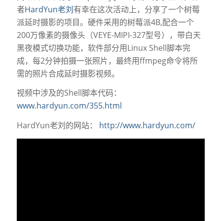
者
HardYun老刘
有幸在这次活动上，分享了一个树莓
派延时摄影的项目。硬件采用的树莓派4B,配合一个
200万像素的摄像头（VEYE-MIPI-327型号），带白天
黑夜模式切换功能，软件部分用Linux Shell脚本完
成，每2分钟拍摄一张照片，最终用ffmpeg命令将所
需的照片合成延时摄影视频。
视频中涉及的Shell脚本代码：
www.hardyun.com/355.html
HardYun老刘的网站：
http://www.hardyun.com/