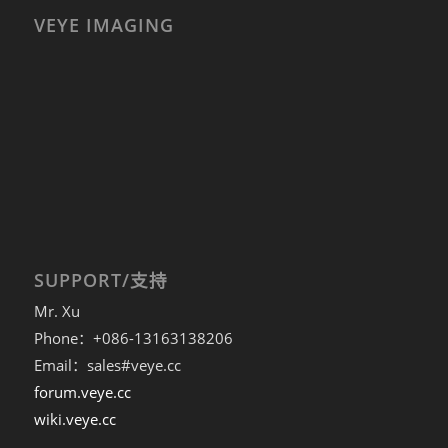
VEYE IMAGING
SUPPORT/支持
Mr. Xu
Phone：+086-13163138206
Email：sales#veye.cc
forum.veye.cc
wiki.veye.cc