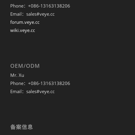
Phone：+086-13163138206
Email：sales#veye.cc
forum.veye.cc
wiki.veye.cc
OEM/ODM
Mr. Xu
Phone：+086-13163138206
Email：sales#veye.cc
备案信息