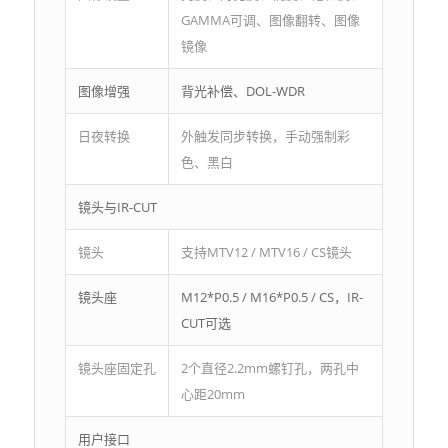
GAMMA可调、图像翻转、图像
镜像
图像增强
背光补偿、DOL-WDR
日夜转换
外触发同步转换，手动强制彩
色、黑白
镜头与IR-CUT
镜头
支持MTV12 / MTV16 / CS镜头
镜头座
M12*P0.5 / M16*P0.5 / CS，IR-
CUT可选
镜头座固定孔
2个直径2.2mm螺钉孔，两孔中
心距20mm
用户接口