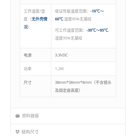
工作温度/湿
保证性能温度范围：
-10℃～
度（
无外壳情
60℃
,湿度95%无凝结
况
）
可工作温度范围：
-30℃～85℃
,
湿度95%无凝结
电源
3.3VDC
功率
1.2W
尺寸
38mm*38mm*8mm（不含镜头
及固定座高度）
资料链接
结构尺寸