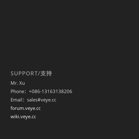
SUPPORT/支持
Mr. Xu
Phone：+086-13163138206
Email：sales#veye.cc
forum.veye.cc
wiki.veye.cc