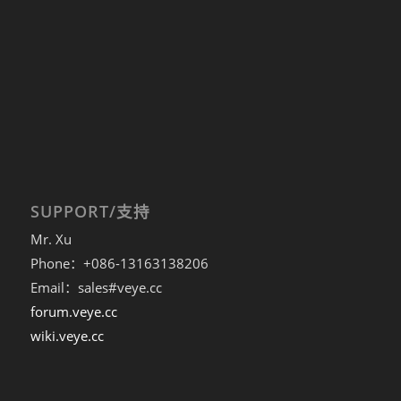
SUPPORT/支持
Mr. Xu
Phone：+086-13163138206
Email：sales#veye.cc
forum.veye.cc
wiki.veye.cc