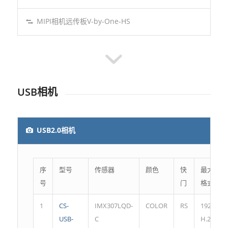
MIPI相机远传板V-by-One-HS
USB相机
USB2.0相机
序
型号
传感器
颜色
快
最大分辨
号
门
格式
1
CS-
IMX307LQD-
COLOR
RS
1920*10
USB-
C
H.264