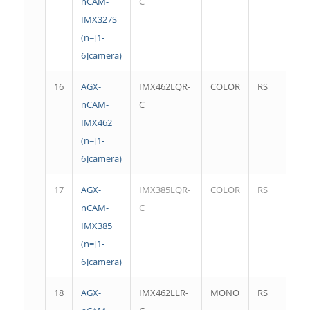
nCAM-
C
IMX327S
(n=[1-
6]camera)
16
AGX-
IMX462LQR-
COLOR
RS
1920*
nCAM-
C
IMX462
(n=[1-
6]camera)
17
AGX-
IMX385LQR-
COLOR
RS
1920*
nCAM-
C
IMX385
(n=[1-
6]camera)
18
AGX-
IMX462LLR-
MONO
RS
1944 