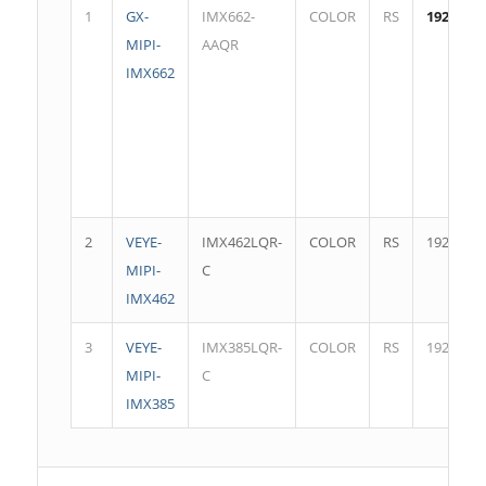
1
GX-
IMX662-
COLOR
RS
1920*10
MIPI-
AAQR
IMX662
2
VEYE-
IMX462LQR-
COLOR
RS
1920*10
MIPI-
C
IMX462
3
VEYE-
IMX385LQR-
COLOR
RS
1920*10
MIPI-
C
IMX385