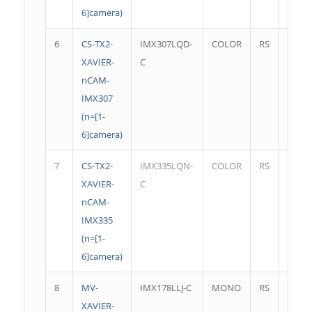
6]camera)
6
CS-TX2-
IMX307LQD-
COLOR
RS
1920*
XAVIER-
C
nCAM-
IMX307
(n=[1-
6]camera)
7
CS-TX2-
IMX335LQN-
COLOR
RS
2592*
XAVIER-
C
nCAM-
IMX335
(n=[1-
6]camera)
8
MV-
IMX178LLJ-C
MONO
RS
3088*
XAVIER-
fps