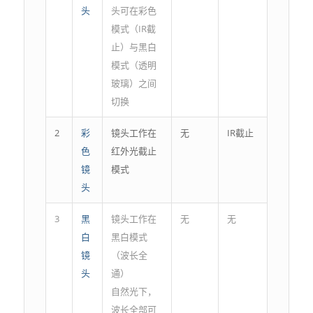
头
头可在彩色
模式（IR截
止）与黑白
模式（透明
玻璃）之间
切换
2
彩
镜头工作在
无
IR截止
色
红外光截止
镜
模式
头
3
黑
镜头工作在
无
无
白
黑白模式
镜
（波长全
头
通）
自然光下，
波长全部可