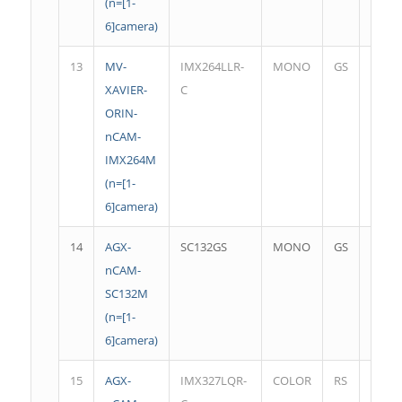
(n=[1-
6]camera)
13
MV-
IMX264LLR-
MONO
GS
2464
XAVIER-
C
28.8f
ORIN-
nCAM-
IMX264M
(n=[1-
6]camera)
14
AGX-
SC132GS
MONO
GS
1080
nCAM-
SC132M
(n=[1-
6]camera)
15
AGX-
IMX327LQR-
COLOR
RS
1920*