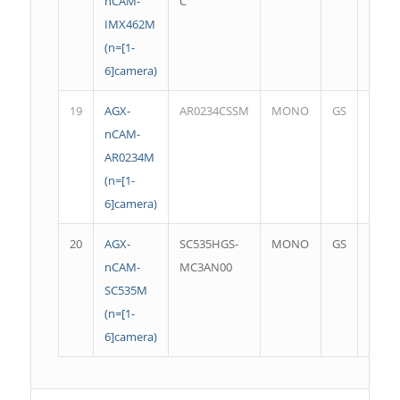
nCAM-
C
@60f
IMX462M
(n=[1-
6]camera)
19
AGX-
AR0234CSSM
MONO
GS
1920 
nCAM-
@60f
AR0234M
(n=[1-
6]camera)
20
AGX-
SC535HGS-
MONO
GS
2448 
nCAM-
MC3AN00
@53f
SC535M
(n=[1-
6]camera)