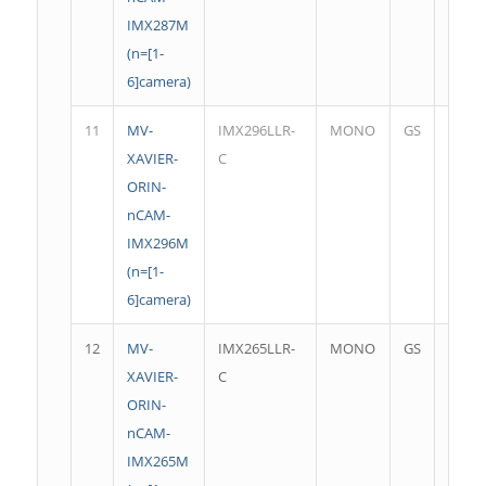
IMX287M
(n=[1-
6]camera)
11
MV-
IMX296LLR-
MONO
GS
1456
XAVIER-
C
60.3f
ORIN-
nCAM-
IMX296M
(n=[1-
6]camera)
12
MV-
IMX265LLR-
MONO
GS
2064
XAVIER-
C
45.9f
ORIN-
nCAM-
IMX265M