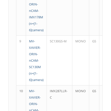
ORIN-
nCAM-
IMX178M
(n=[1-
6]camera)
9
MV-
SC130GS-M
MONO
GS
1280
XAVIER-
ORIN-
nCAM-
SC130M
(n=[1-
6]camera)
10
MV-
IMX287LLR-
MONO
GS
720*
XAVIER-
C
ORIN-
nCAM-