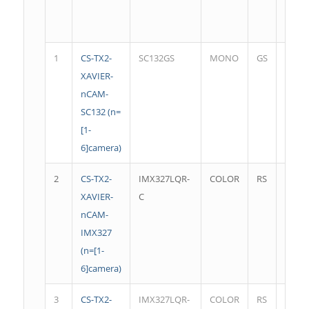
1
CS-TX2-
SC132GS
MONO
GS
1280*
XAVIER-
nCAM-
SC132 (n=
[1-
6]camera)
2
CS-TX2-
IMX327LQR-
COLOR
RS
1920*
XAVIER-
C
nCAM-
IMX327
(n=[1-
6]camera)
3
CS-TX2-
IMX327LQR-
COLOR
RS
1920*