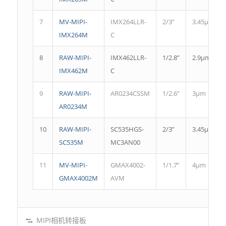
7
MV-MIPI-
IMX264LLR-
2/3”
3.45μm
IMX264M
C
8
RAW-MIPI-
IMX462LLR-
1/2.8”
2.9μm
IMX462M
C
9
RAW-MIPI-
AR0234CSSM
1/2.6”
3μm
AR0234M
10
RAW-MIPI-
SC535HGS-
2/3”
3.45μm
SC535M
MC3AN00
11
MV-MIPI-
GMAX4002-
1/1.7”
4μm
GMAX4002M
AVM
MIPI相机转接板