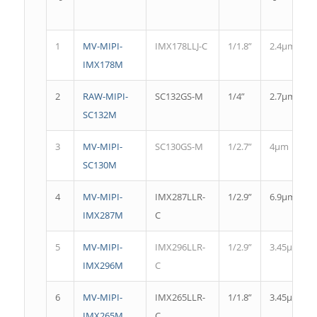
1
MV-MIPI-
IMX178LLJ-C
1/1.8”
2.4μm
IMX178M
2
RAW-MIPI-
SC132GS-M
1/4”
2.7μm
SC132M
3
MV-MIPI-
SC130GS-M
1/2.7”
4μm
SC130M
4
MV-MIPI-
IMX287LLR-
1/2.9”
6.9μm
IMX287M
C
5
MV-MIPI-
IMX296LLR-
1/2.9”
3.45μm
IMX296M
C
6
MV-MIPI-
IMX265LLR-
1/1.8”
3.45μm
IMX265M
C